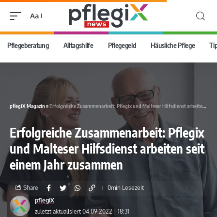
Aa
Pflegeberatung
Alltagshilfe
Pflegegeld
Häusliche Pflege
Ti
pflegiX Magazin
»
Erfolgreiche Zusammenarbeit: Pflegix und Malteser Hilfsdienst arbeiten seit einem Jahr zusammen
Erfolgreiche Zusammenarbeit: Pflegix
und Malteser Hilfsdienst arbeiten seit
einem Jahr zusammen
Share
0min Lesezeit
pflegiX
zuletzt aktualisiert 04.09.2022 | 18:31