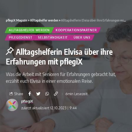
pflegiX Magazin
»
Alltagshelfer werden
»
Alltagshelferin Elvisa über ihre Erfahrungen mit pflegiX
ALLTAGSHELFER WERDEN
KOOPERATIONSPARTNER
PFLEGEDIENST
SELBSTÄNDIGKEIT
ÜBER UNS
Alltagshelferin Elvisa über ihre
Erfahrungen mit pflegiX
Was die Arbeit mit Senioren für Erfahrungen gebracht hat,
erzählt euch Elvisa in einer emotionalen Reise.
Share
6min Lesezeit
pflegiX
zuletzt aktualisiert 12.10.2023 | 9:44