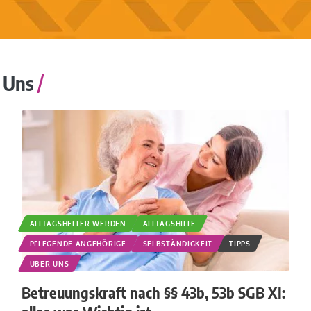
 Uns
ALLTAGSHELFER WERDEN
ALLTAGSHILFE
PFLEGENDE ANGEHÖRIGE
SELBSTÄNDIGKEIT
TIPPS
ÜBER UNS
Betreuungskraft nach §§ 43b, 53b SGB XI: