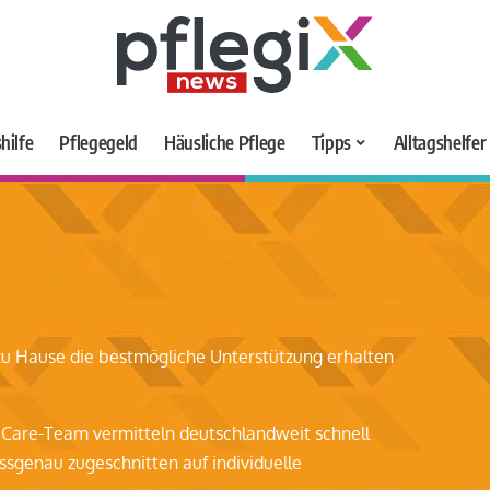
hilfe
Pflegegeld
Häusliche Pflege
Tipps
Alltagshelfe
 zu Hause die bestmögliche Unterstützung erhalten
s Care-Team vermitteln deutschlandweit schnell
ssgenau zugeschnitten auf individuelle