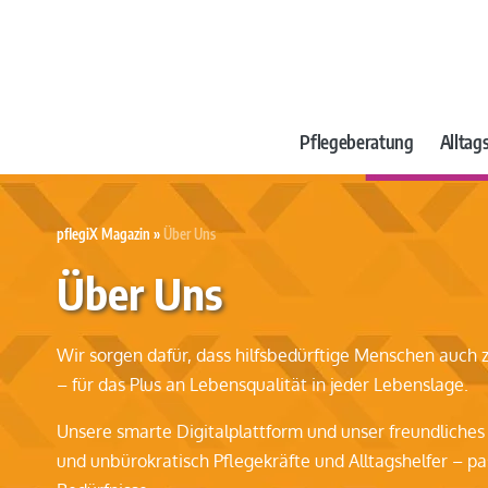
Pflegeberatung
Alltags
pflegiX Magazin
»
Über Uns
Über Uns
Wir sorgen dafür, dass hilfsbedürftige Menschen auch
– für das Plus an Lebensqualität in jeder Lebenslage.
Unsere smarte Digitalplattform und unser freundliche
und unbürokratisch Pflegekräfte und Alltagshelfer – pa