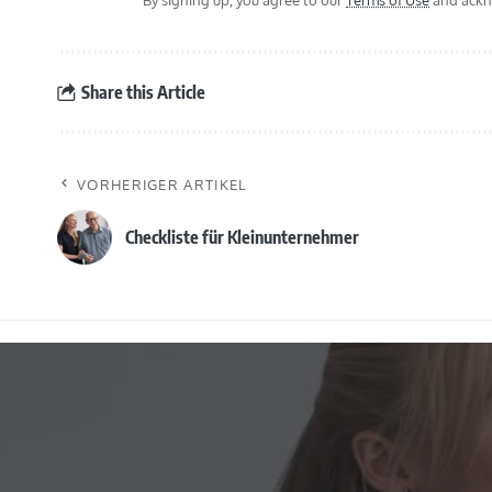
By signing up, you agree to our
Terms of Use
and ackno
Share this Article
VORHERIGER ARTIKEL
Checkliste für Kleinunternehmer