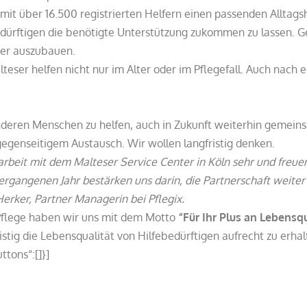
 mit über 16.500 registrierten Helfern einen passenden Alltag
bedürftigen die benötigte Unterstützung zukommen zu lassen. 
ter auszubauen.
alteser helfen nicht nur im Alter oder im Pflegefall. Auch nac
deren Menschen zu helfen, auch in Zukunft weiterhin gemein
egenseitigem Austausch. Wir wollen langfristig denken.
rbeit mit dem Malteser Service Center in Köln sehr und freuen
 vergangenen Jahr bestärken uns darin, die Partnerschaft we
Herker, Partner Managerin bei Pflegix.
d Pflege haben wir uns mit dem Motto
“Für Ihr Plus an Lebensq
stig die Lebensqualität von Hilfebedürftigen aufrecht zu erhal
ttons“:[]}]