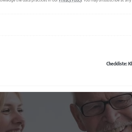
wledge the data practices in our
Privacy Policy
. You may unsubscribe at any 
Checkliste: 