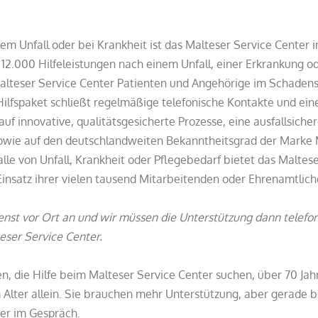
nem Unfall oder bei Krankheit ist das Malteser Service Center i
 12.000 Hilfeleistungen nach einem Unfall, einer Erkrankung ode
lteser Service Center Patienten und Angehörige im Schadensfa
ilfspaket schließt regelmäßige telefonische Kontakte und ein
uf innovative, qualitätsgesicherte Prozesse, eine ausfallsiche
owie auf den deutschlandweiten Bekanntheitsgrad der Marke 
lle von Unfall, Krankheit oder Pflegebedarf bietet das Malte
Einsatz ihrer vielen tausend Mitarbeitenden oder Ehrenamtlich
nst vor Ort an und wir müssen die Unterstützung dann telefoni
eser Service Center.
en, die Hilfe beim Malteser Service Center suchen, über 70 Ja
Alter allein. Sie brauchen mehr Unterstützung, aber gerade be
ser im Gespräch.