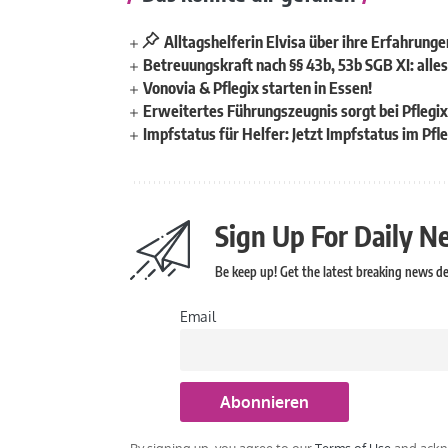
Alltagshelferin Elvisa über ihre Erfahrunge
Betreuungskraft nach §§ 43b, 53b SGB XI: alle
Vonovia & Pflegix starten in Essen!
Erweitertes Führungszeugnis sorgt bei Pflegix
Impfstatus für Helfer: Jetzt Impfstatus im Pfle
Sign Up For Daily N
Be keep up! Get the latest breaking news del
Email