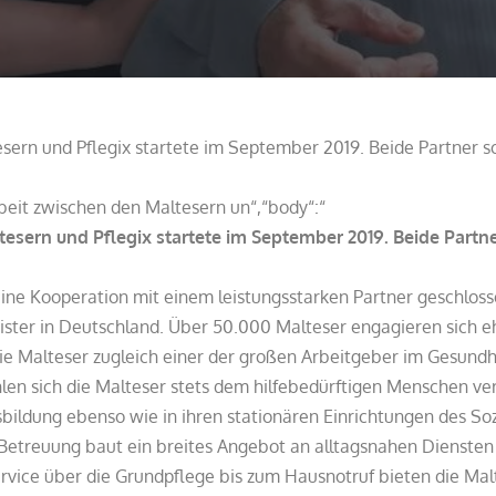
rn und Pflegix startete im September 2019. Beide Partner s
beit zwischen den Maltesern un“,“body“:“
ern und Pflegix startete im September 2019. Beide Partner
ine Kooperation mit einem leistungsstarken Partner geschloss
eister in Deutschland. Über 50.000 Malteser engagieren sich 
die Malteser zugleich einer der großen Arbeitgeber im Gesundh
hlen sich die Malteser stets dem hilfebedürftigen Menschen ver
usbildung ebenso wie in ihren stationären Einrichtungen des So
 Betreuung baut ein breites Angebot an alltagsnahen Diensten
rvice über die Grundpflege bis zum Hausnotruf bieten die Mal