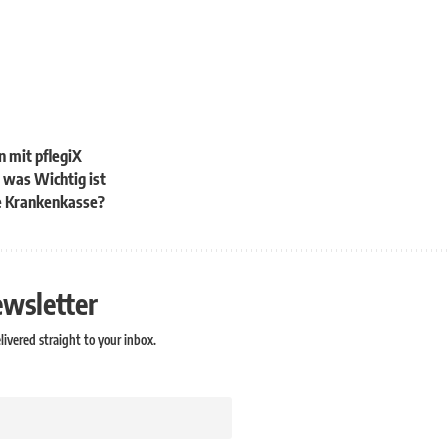
n mit pflegiX
s was Wichtig ist
ie Krankenkasse?
ewsletter
ivered straight to your inbox.