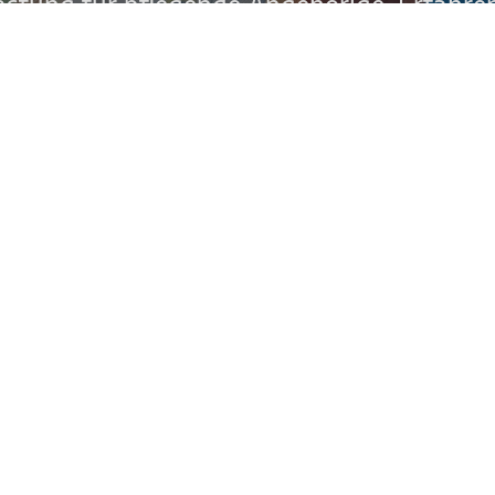
lastung für pflegende Angehörige. Erfahren 
 können. Eine Einzelpflegefachkraft von 
 Familienangehörige übernehmen die Ersa
Sie sich kostenlos von uns beraten: Term
 - Freitag 9 bis 17 Uhr) 0234 9040 317 3