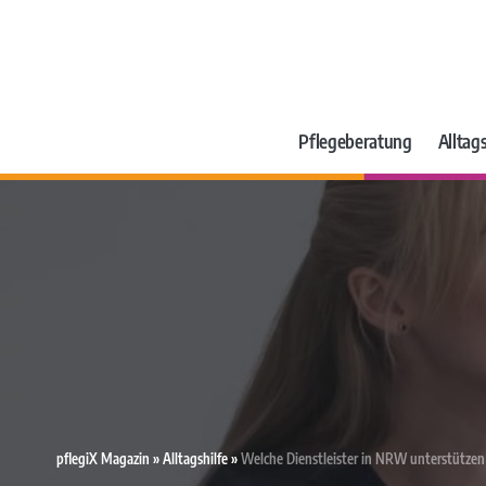
Pflegeberatung
Alltags
pflegiX Magazin
»
Alltagshilfe
»
Welche Dienstleister in NRW unterstützen 