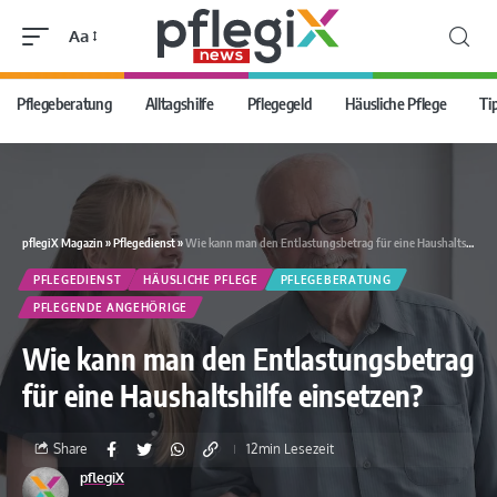
Aa
Pflegeberatung
Alltagshilfe
Pflegegeld
Häusliche Pflege
Ti
pflegiX Magazin
»
Pflegedienst
»
Wie kann man den Entlastungsbetrag für eine Haushaltshilfe einsetzen?
PFLEGEDIENST
HÄUSLICHE PFLEGE
PFLEGEBERATUNG
PFLEGENDE ANGEHÖRIGE
Wie kann man den Entlastungsbetrag
für eine Haushaltshilfe einsetzen?
Share
12min Lesezeit
pflegiX