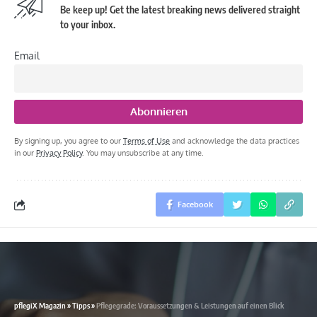
Be keep up! Get the latest breaking news delivered straight
to your inbox.
Email
By signing up, you agree to our
Terms of Use
and acknowledge the data practices
in our
Privacy Policy
. You may unsubscribe at any time.
Facebook
pflegiX Magazin
»
Tipps
»
Pflegegrade: Voraussetzungen & Leistungen auf einen Blick