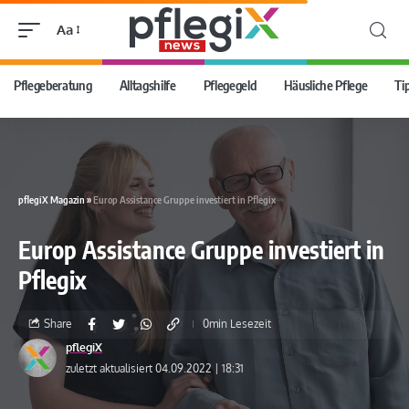
Aa
Pflegeberatung
Alltagshilfe
Pflegegeld
Häusliche Pflege
Ti
pflegiX Magazin
»
Europ Assistance Gruppe investiert in Pflegix
Europ Assistance Gruppe investiert in
Pflegix
Share
0min Lesezeit
pflegiX
zuletzt aktualisiert 04.09.2022 | 18:31