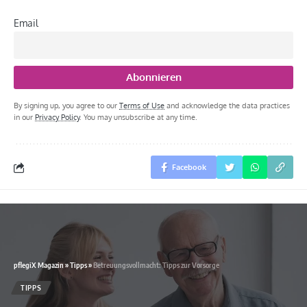
Email
By signing up, you agree to our
Terms of Use
and acknowledge the data practices
in our
Privacy Policy
. You may unsubscribe at any time.
Facebook
pflegiX Magazin
»
Tipps
»
Betreuungsvollmacht: Tipps zur Vorsorge
TIPPS