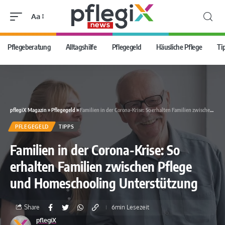
Aa
Pflegeberatung
Alltagshilfe
Pflegegeld
Häusliche Pflege
Ti
pflegiX Magazin
»
Pflegegeld
»
Familien in der Corona-Krise: So erhalten Familien zwischen Pflege und Homeschooling Unterstützung
PFLEGEGELD
TIPPS
Familien in der Corona-Krise: So
erhalten Familien zwischen Pflege
und Homeschooling Unterstützung
Share
6min Lesezeit
pflegiX