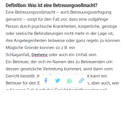
Definition: Was ist eine Betreuungsvollmacht?
Eine Betreuungsvollmacht – auch Betreuungsverfügung
genannt – sorgt für den Fall vor, dass eine volljährige
Person durch psychische Krankheiten, körperliche, geistige
oder seelische Behinderungen nicht mehr in der Lage ist,
ihre Angelegenheiten teilweise oder ganz regeln zu können.
Mögliche Gründe können so z.B. ein
Schlaganfall,
Demenz
oder auch ein Unfall sein.
Ein Betreuer, der sich im Namen des zu Betreuenden um
dessen gesetzliche Vertretung kümmert, wird dann vom
Gericht bestellt. In der Betreuungsvollmacht kann ein
Betreuer für den Ernstfall festgelegt werden, aber auch, wer
auf keinen Fall durch das Gericht bestellt werden soll.
Inhalt einer Betreuungsvollmacht
In einer Betreuungsvollmacht kann bestimmt werden, wer
im Bedarfsfall die Betreuung übernehmen soll. Dies können
eine oder mehrere Personen sein. Außerdem kann man
bestimmte Personen von einer möglichen Betreuung