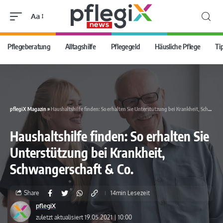
Aa
Pflegeberatung
Alltagshilfe
Pflegegeld
Häusliche Pflege
Ti
pflegiX Magazin
»
Haushaltshilfe finden: So erhalten Sie Unterstützung bei Krankheit, Schwangerschaft & Co.
Haushaltshilfe finden: So erhalten Sie
Unterstützung bei Krankheit,
Schwangerschaft & Co.
Share
14min Lesezeit
pflegiX
zuletzt aktualisiert 19.05.2021 | 10:00