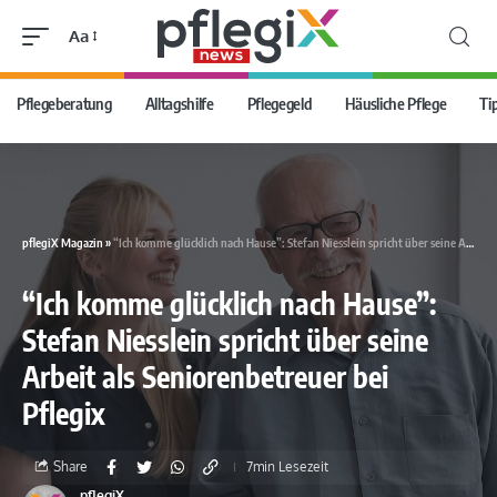
Aa
Pflegeberatung
Alltagshilfe
Pflegegeld
Häusliche Pflege
Ti
pflegiX Magazin
»
“Ich komme glücklich nach Hause”: Stefan Niesslein spricht über seine Arbeit als Seniorenbetreuer bei Pflegix
“Ich komme glücklich nach Hause”:
Stefan Niesslein spricht über seine
Arbeit als Seniorenbetreuer bei
Pflegix
Share
7min Lesezeit
pflegiX