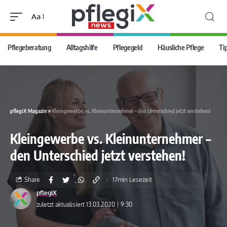
Aa
Pflegeberatung
Alltagshilfe
Pflegegeld
Häusliche Pflege
Ti
pflegiX Magazin
»
Kleingewerbe vs. Kleinunternehmer – den Unterschied jetzt verstehen!
Kleingewerbe vs. Kleinunternehmer –
den Unterschied jetzt verstehen!
Share
17min Lesezeit
pflegiX
zuletzt aktualisiert 13.03.2020 | 9:30