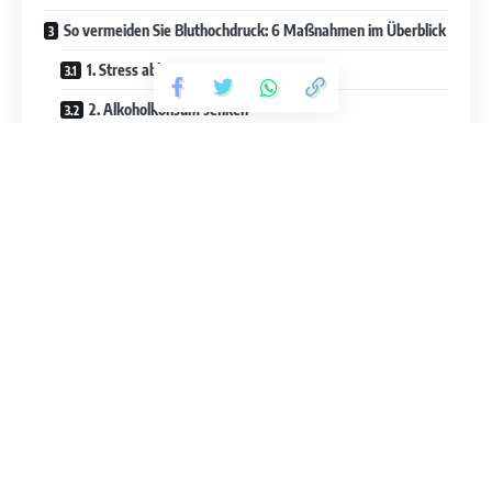
So vermeiden Sie Bluthochdruck: 6 Maßnahmen im Überblick
1. Stress abbauen
2. Alkoholkonsum senken
3. Verzicht aufs Rauchen
4. Gesunde und salzarme Ernährung
5. Sport gegen Bluthochdruck
6. Abnehmen
Die gängigsten Medikamente zur Bekämpfung von
Bluthochdruck
Zu hoher Blutdruck – das sind die Folgen:
Fazit: So senken Sie Bluthochdruck erfolgreich
Bluthochdruck? Die wichtigsten Infos