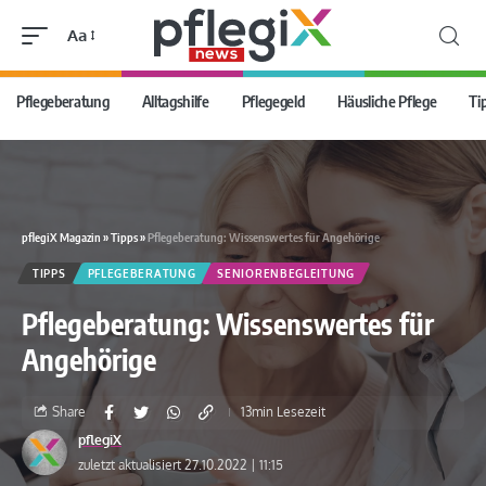
Aa
Pflegeberatung
Alltagshilfe
Pflegegeld
Häusliche Pflege
Ti
pflegiX Magazin
»
Tipps
»
Pflegeberatung: Wissenswertes für Angehörige
TIPPS
PFLEGEBERATUNG
SENIORENBEGLEITUNG
Pflegeberatung: Wissenswertes für
Angehörige
Share
13min Lesezeit
pflegiX
zuletzt aktualisiert 27.10.2022 | 11:15