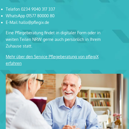
Telefon 0234 9040 317 337
WhatsApp 01577 80000 80
E-Mail hallo@pflegix.de
Eine Pflegeberatung findet in digitaler Form oder in
weiten Teilen NRW gerne auch persönlich in Ihrem
Zuhause statt.
Mehr über den Service Pflegeberatung von pflegiX
erfahren