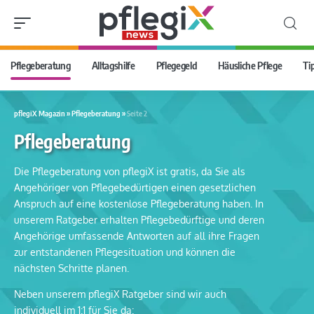
Pflegeberatung
Alltagshilfe
Pflegegeld
Häusliche Pflege
Ti
pflegiX Magazin
»
Pflegeberatung
»
Seite 2
Pflegeberatung
Die Pflegeberatung von pflegiX ist gratis, da Sie als
Angehöriger von Pflegebedürtigen einen gesetzlichen
Anspruch auf eine kostenlose Pflegeberatung haben. In
unserem Ratgeber erhalten Pflegebedürftige und deren
Angehörige umfassende Antworten auf all ihre Fragen
zur entstandenen Pflegesituation und können die
nächsten Schritte planen.
Neben unserem pflegiX Ratgeber sind wir auch
individuell im 1:1 für Sie da: