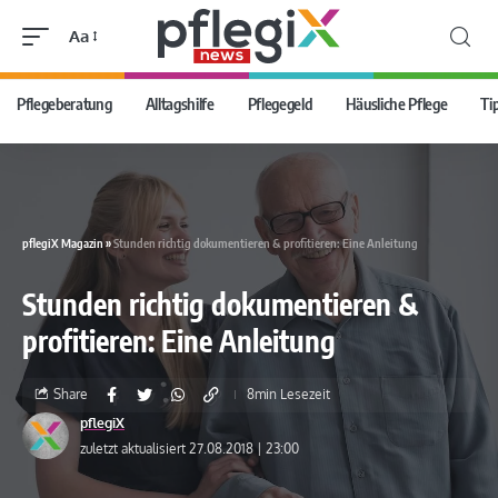
Aa
Pflegeberatung
Alltagshilfe
Pflegegeld
Häusliche Pflege
Ti
pflegiX Magazin
»
Stunden richtig dokumentieren & profitieren: Eine Anleitung
Stunden richtig dokumentieren &
profitieren: Eine Anleitung
Share
8min Lesezeit
pflegiX
zuletzt aktualisiert 27.08.2018 | 23:00