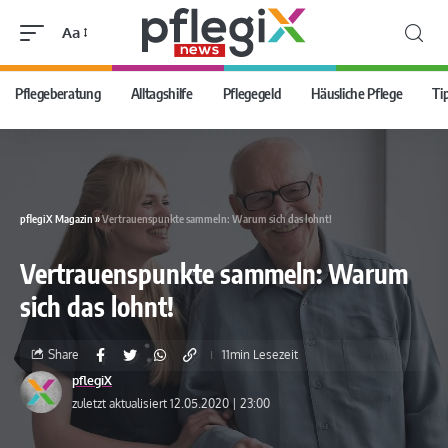
Aa
Pflegeberatung
Alltagshilfe
Pflegegeld
Häusliche Pflege
Ti
pflegiX Magazin
»
Vertrauenspunkte sammeln: Warum sich das lohnt!
Vertrauenspunkte sammeln: Warum
sich das lohnt!
Share
11min Lesezeit
pflegiX
zuletzt aktualisiert 12.05.2020 | 23:00