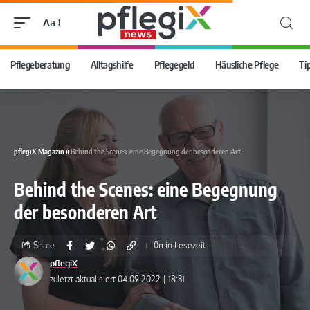
Aa
Pflegeberatung
Alltagshilfe
Pflegegeld
Häusliche Pflege
Ti
pflegiX Magazin
»
Behind the Scenes: eine Begegnung der besonderen Art
Behind the Scenes: eine Begegnung
der besonderen Art
Share
0min Lesezeit
pflegiX
zuletzt aktualisiert 04.09.2022 | 18:31