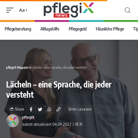
Aa
Pflegeberatung
Alltagshilfe
Pflegegeld
Häusliche Pflege
Ti
pflegiX Magazin
»
Lächeln – eine Sprache, die jeder versteht
Lächeln – eine Sprache, die jeder
versteht
Share
0min Lesezeit
pflegiX
zuletzt aktualisiert 04.09.2022 | 18:31