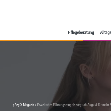
Pflegeberatung
Alltags
pflegiX Magazin
»
Erweitertes Führungszeugnis sorgt ab August für mehr S