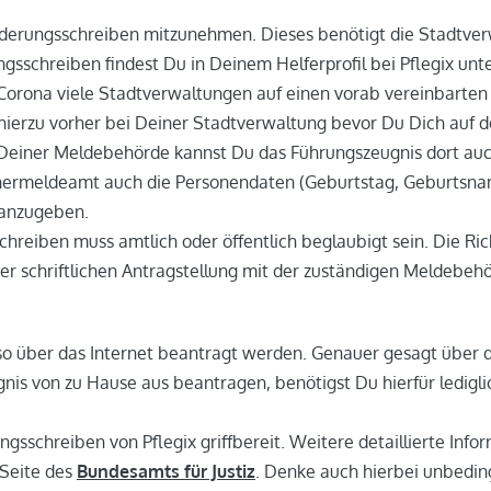
orderungsschreiben mitzunehmen. Dieses benötigt die Stadtver
ngsschreiben findest Du in Deinem Helferprofil bei Pflegix un
Corona viele Stadtverwaltungen auf einen vorab vereinbarten
ch hierzu vorher bei Deiner Stadtverwaltung bevor Du Dich auf
Deiner Meldebehörde kannst Du das Führungszeugnis dort auch 
nermeldeamt auch die Personendaten (Geburtstag, Geburts­na
) anzugeben.
chreiben muss amtlich oder öffentlich beglaubigt sein. Die R
der schriftlichen Antragstellung mit der zuständigen Meldebe
o über das Internet beantragt werden. Genauer gesagt über 
is von zu Hause aus beantragen, benötigst Du hierfür ledigli
ungsschreiben von Pflegix griffbereit. Weitere detaillierte In
 Seite des
Bundesamts für Justiz
. Denke auch hierbei unbedin