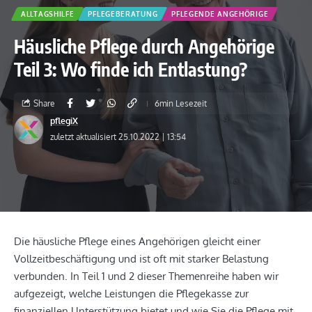
ALLTAGSHILFE
PFLEGEBERATUNG
PFLEGENDE ANGEHÖRIGE
Häusliche Pflege durch Angehörige
Teil 3: Wo finde ich Entlastung?
Share
6min Lesezeit
pflegiX
zuletzt aktualisiert 25.10.2022 | 13:54
Die häusliche Pflege eines Angehörigen gleicht einer
Vollzeitbeschäftigung und ist oft mit starker Belastung
verbunden. In Teil 1 und 2 dieser Themenreihe haben wir
aufgezeigt, welche Leistungen die Pflegekasse zur
finanziellen Unterstützung bietet und wie Sie die Pflege mit