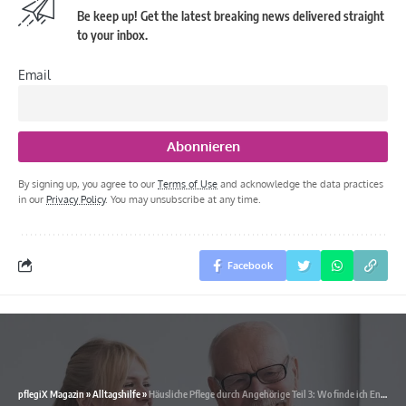
Be keep up! Get the latest breaking news delivered straight
to your inbox.
Email
By signing up, you agree to our
Terms of Use
and acknowledge the data practices
in our
Privacy Policy
. You may unsubscribe at any time.
Facebook
pflegiX Magazin
»
Alltagshilfe
»
Häusliche Pflege durch Angehörige Teil 3: Wo finde ich Entlastung?