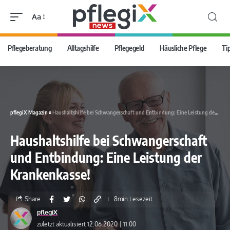
Aa
Pflegeberatung
Alltagshilfe
Pflegegeld
Häusliche Pflege
Ti
pflegiX Magazin
»
Haushaltshilfe bei Schwangerschaft und Entbindung: Eine Leistung der Krankenkasse!
Haushaltshilfe bei Schwangerschaft
und Entbindung: Eine Leistung der
Krankenkasse!
Share
8min Lesezeit
pflegiX
zuletzt aktualisiert 12.06.2020 | 11:00