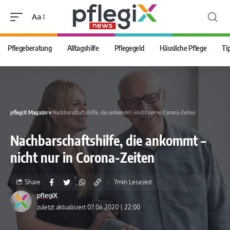
Aa
Pflegeberatung
Alltagshilfe
Pflegegeld
Häusliche Pflege
Ti
pflegiX Magazin
»
Nachbarschaftshilfe, die ankommt – nicht nur in Corona-Zeiten
Nachbarschaftshilfe, die ankommt –
nicht nur in Corona-Zeiten
Share
7min Lesezeit
pflegiX
zuletzt aktualisiert 07.06.2020 | 22:00