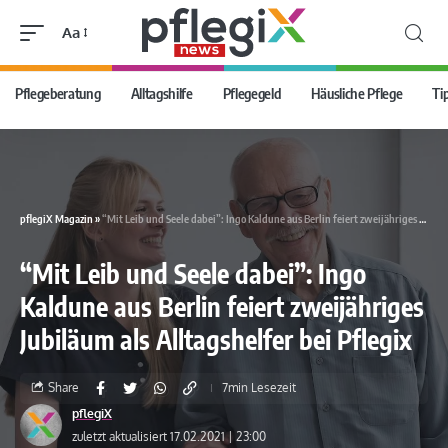
Aa
Pflegeberatung
Alltagshilfe
Pflegegeld
Häusliche Pflege
Ti
pflegiX Magazin
»
“Mit Leib und Seele dabei”: Ingo Kaldune aus Berlin feiert zweijähriges Jubiläum als Alltagshelfer bei Pflegix
“Mit Leib und Seele dabei”: Ingo
Kaldune aus Berlin feiert zweijähriges
Jubiläum als Alltagshelfer bei Pflegix
Share
7min Lesezeit
pflegiX
zuletzt aktualisiert 17.02.2021 | 23:00