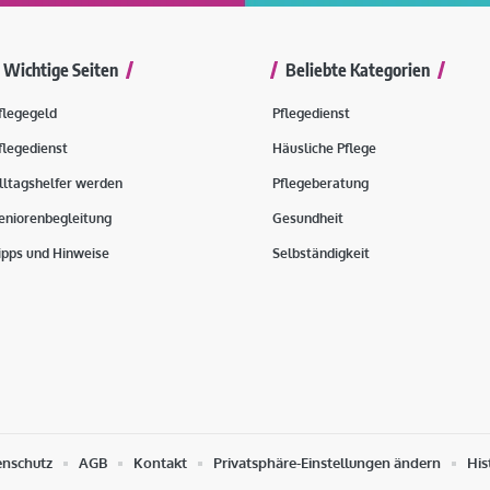
Wichtige Seiten
Beliebte Kategorien
flegegeld
Pflegedienst
flegedienst
Häusliche Pflege
lltagshelfer werden
Pflegeberatung
eniorenbegleitung
Gesundheit
ipps und Hinweise
Selbständigkeit
enschutz
AGB
Kontakt
Privatsphäre-Einstellungen ändern
His