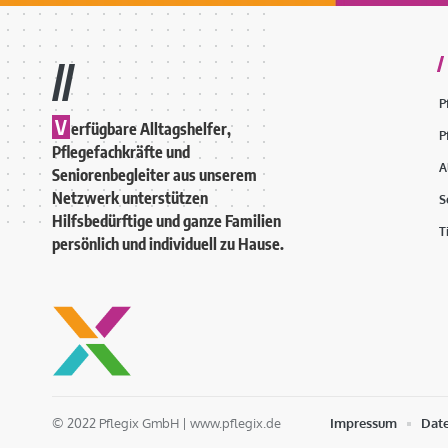
//
P
V
erfügbare Alltagshelfer,
P
Pflegefachkräfte und
A
Seniorenbegleiter aus unserem
Netzwerk unterstützen
S
Hilfsbedürftige und ganze Familien
T
persönlich und individuell zu Hause.
© 2022 Pflegix GmbH |
www.pflegix.de
Impressum
Dat