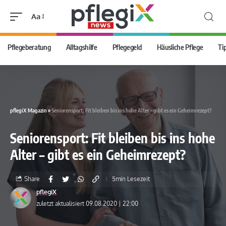
Aa
Pflegeberatung
Alltagshilfe
Pflegegeld
Häusliche Pflege
Ti
pflegiX Magazin
»
Seniorensport: Fit bleiben bis ins hohe Alter – gibt es ein Geheimrezept?
Seniorensport: Fit bleiben bis ins hohe
Alter – gibt es ein Geheimrezept?
Share
5min Lesezeit
pflegiX
zuletzt aktualisiert 09.08.2020 | 22:00