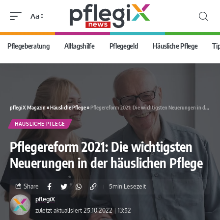
Aa
Pflegeberatung
Alltagshilfe
Pflegegeld
Häusliche Pflege
Ti
pflegiX Magazin
»
Häusliche Pflege
»
Pflegereform 2021: Die wichtigsten Neuerungen in der häuslichen Pflege
HÄUSLICHE PFLEGE
Pflegereform 2021: Die wichtigsten
Neuerungen in der häuslichen Pflege
Share
5min Lesezeit
pflegiX
zuletzt aktualisiert 25.10.2022 | 13:52